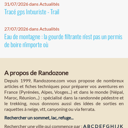
31/07/2026 dans Actualités
Tracé gps Intxuriste - Trail
27/07/2026 dans Actualités
Eau de montagne : la gourde filtrante n'est pas un permis
de boire n'importe où
A propos de Randozone
Depuis 1999, Randozone.com vous propose de nombreux
articles et fiches techniques pour préparer vos aventures en
France (Pyrénées, Alpes, Vosges...) et dans le monde (Népal,
Maroc, Réunion...) : spécialisé dans la randonnée pédestre et
le trekking, nous donnons aussi des idées de sorties en
raquettes à neige, vtt, canyoning ou via ferrata.
Rechercher un sommet, lac, refuge...
Rechercher une ville qui commence par :
A
B
C
D
E
F
G
H
I
J
K