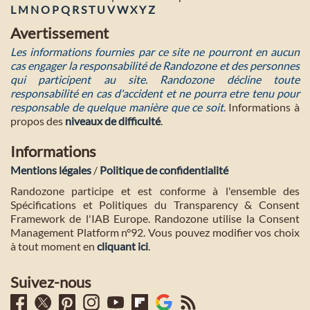
L
M
N
O
P
Q
R
S
T
U
V
W
X
Y
Z
Avertissement
Les informations fournies par ce site ne pourront en aucun
cas engager la responsabilité de Randozone et des personnes
qui participent au site. Randozone décline toute
responsabilité en cas d'accident et ne pourra etre tenu pour
responsable de quelque manière que ce soit
. Informations à
propos des
niveaux de difficulté
.
Informations
Mentions légales
/
Politique de confidentialité
Randozone participe et est conforme à l'ensemble des
Spécifications et Politiques du Transparency & Consent
Framework de l'IAB Europe. Randozone utilise la Consent
Management Platform n°92. Vous pouvez modifier vos choix
à tout moment en
cliquant ici
.
Suivez-nous