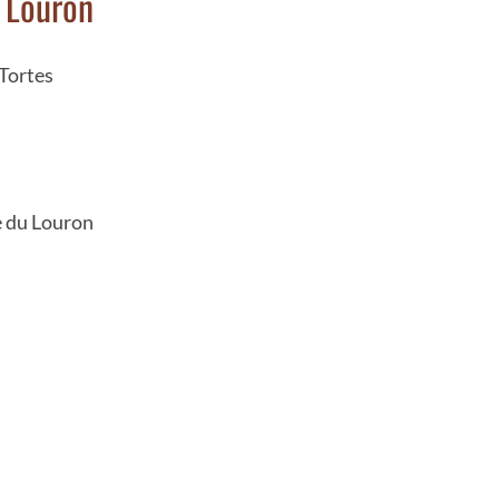
u Louron
 Tortes
e du Louron