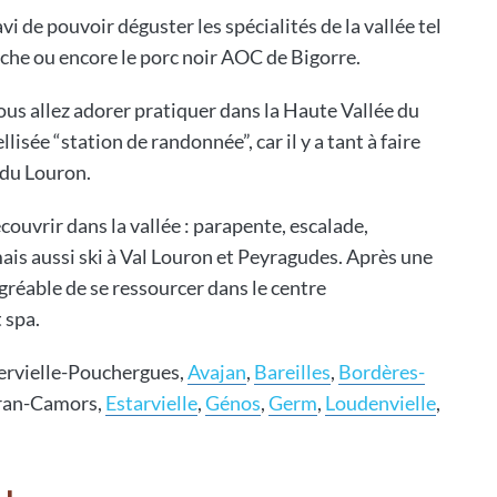
 de pouvoir déguster les spécialités de la vallée tel
oche ou encore le porc noir AOC de Bigorre.
ous allez adorer pratiquer dans la Haute Vallée du
lisée “station de randonnée”, car il y a tant à faire
 du Louron.
écouvrir dans la vallée : parapente, escalade,
mais aussi ski à Val Louron et Peyragudes. Après une
gréable de se ressourcer dans le centre
 spa.
dervielle-Pouchergues,
Avajan
,
Bareilles
,
Bordères-
éran-Camors,
Estarvielle
,
Génos
,
Germ
,
Loudenvielle
,