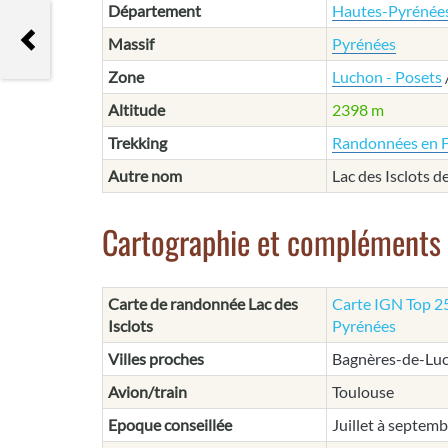
Département
Hautes-Pyrénée
Lac des Crabioules
Massif
Pyrénées
Zone
Luchon - Posets
Altitude
2398 m
Trekking
Randonnées en 
Autre nom
Lac des Isclots 
Cartographie et compléments
Carte de randonnée Lac des
Carte IGN Top 25
Isclots
Pyrénées
Villes proches
Bagnères-de-Lu
Avion/train
Toulouse
Epoque conseillée
Juillet à septem