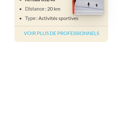
Distance
: 20 km
Type
: Activités sportives
VOIR PLUS DE PROFESSIONNELS