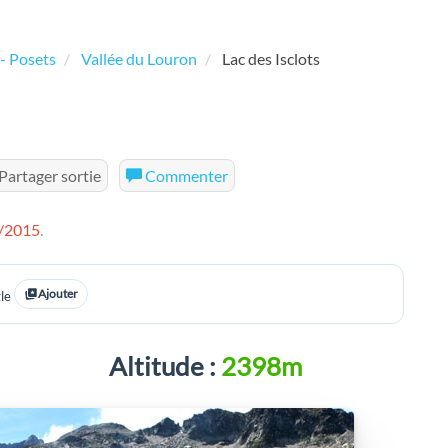
- Posets
Vallée du Louron
Lac des Isclots
Partager sortie
Commenter
/2015
.
Ajouter
le
Altitude :
2398m