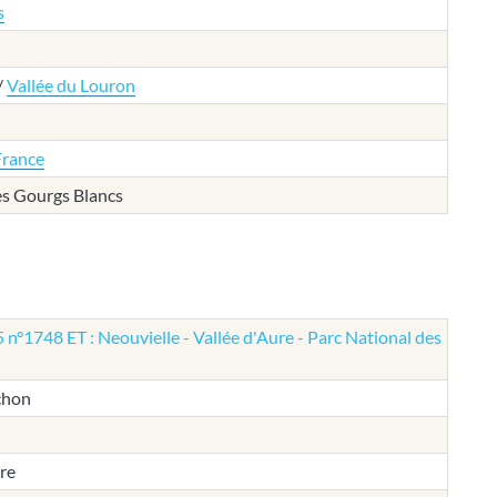
s
/
Vallée du Louron
France
des Gourgs Blancs
 n°1748 ET : Neouvielle - Vallée d'Aure - Parc National des
chon
bre