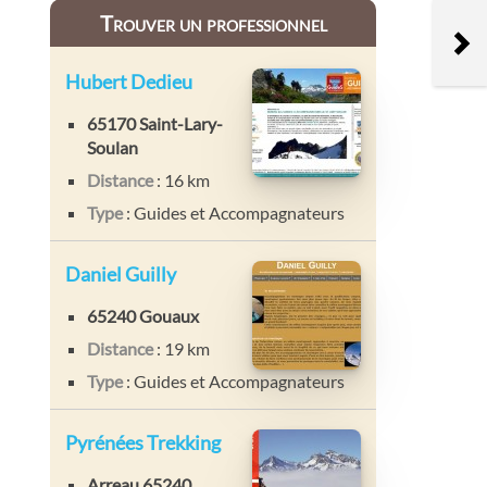
Trouver un professionnel
Hubert Dedieu
65170 Saint-Lary-
Soulan
Distance
: 16 km
Type
: Guides et Accompagnateurs
Daniel Guilly
65240 Gouaux
Distance
: 19 km
Type
: Guides et Accompagnateurs
Pyrénées Trekking
Arreau 65240