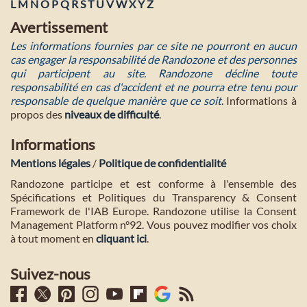
L
M
N
O
P
Q
R
S
T
U
V
W
X
Y
Z
Avertissement
Les informations fournies par ce site ne pourront en aucun
cas engager la responsabilité de Randozone et des personnes
qui participent au site. Randozone décline toute
responsabilité en cas d'accident et ne pourra etre tenu pour
responsable de quelque manière que ce soit
. Informations à
propos des
niveaux de difficulté
.
Informations
Mentions légales
/
Politique de confidentialité
Randozone participe et est conforme à l'ensemble des
Spécifications et Politiques du Transparency & Consent
Framework de l'IAB Europe. Randozone utilise la Consent
Management Platform n°92. Vous pouvez modifier vos choix
à tout moment en
cliquant ici
.
Suivez-nous