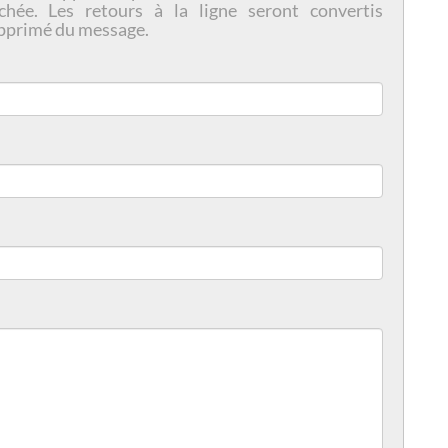
chée. Les retours à la ligne seront convertis
pprimé du message.