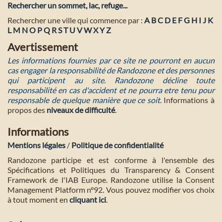
Rechercher un sommet, lac, refuge...
Rechercher une ville qui commence par :
A
B
C
D
E
F
G
H
I
J
K
L
M
N
O
P
Q
R
S
T
U
V
W
X
Y
Z
Avertissement
Les informations fournies par ce site ne pourront en aucun
cas engager la responsabilité de Randozone et des personnes
qui participent au site. Randozone décline toute
responsabilité en cas d'accident et ne pourra etre tenu pour
responsable de quelque manière que ce soit
. Informations à
propos des
niveaux de difficulté
.
Informations
Mentions légales
/
Politique de confidentialité
Randozone participe et est conforme à l'ensemble des
Spécifications et Politiques du Transparency & Consent
Framework de l'IAB Europe. Randozone utilise la Consent
Management Platform n°92. Vous pouvez modifier vos choix
à tout moment en
cliquant ici
.