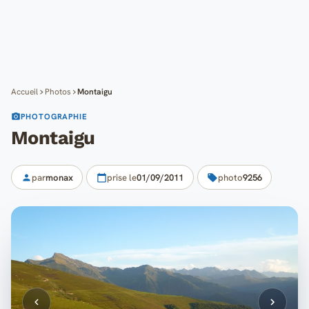
Cartes
Blog
Mon compte
Accueil
Photos
Montaigu
PHOTOGRAPHIE
Montaigu
par
monax
prise le
01/09/2011
photo
9256