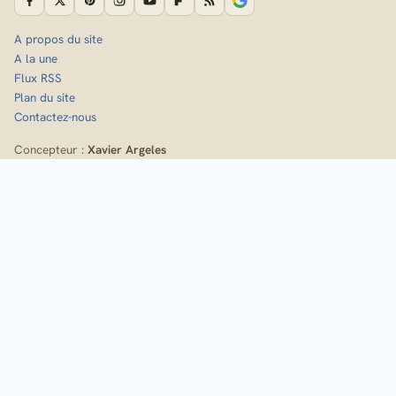
A propos du site
A la une
Flux RSS
Plan du site
Contactez-nous
Concepteur :
Xavier Argeles
Inscrivez-vous à la newsletter de Randozone
Idées de sorties, nouveaux itinéraires et fiches techniques,
directement dans votre boîte mail.
Je m'inscris