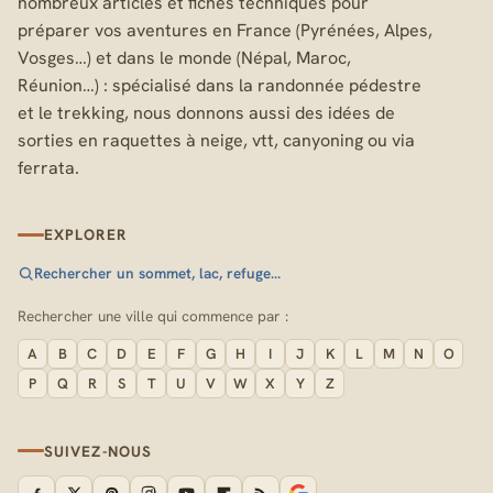
nombreux articles et fiches techniques pour
préparer vos aventures en France (Pyrénées, Alpes,
Vosges…) et dans le monde (Népal, Maroc,
Réunion…) : spécialisé dans la randonnée pédestre
et le trekking, nous donnons aussi des idées de
sorties en raquettes à neige, vtt, canyoning ou via
ferrata.
EXPLORER
Rechercher un sommet, lac, refuge…
Rechercher une ville qui commence par :
A
B
C
D
E
F
G
H
I
J
K
L
M
N
O
P
Q
R
S
T
U
V
W
X
Y
Z
SUIVEZ-NOUS