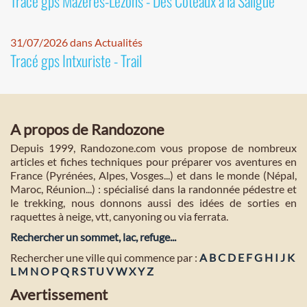
Tracé gps Mazères-Lezons - Des Coteaux à la Saligue
31/07/2026 dans Actualités
Tracé gps Intxuriste - Trail
A propos de Randozone
Depuis 1999, Randozone.com vous propose de nombreux
articles et fiches techniques pour préparer vos aventures en
France (Pyrénées, Alpes, Vosges...) et dans le monde (Népal,
Maroc, Réunion...) : spécialisé dans la randonnée pédestre et
le trekking, nous donnons aussi des idées de sorties en
raquettes à neige, vtt, canyoning ou via ferrata.
Rechercher un sommet, lac, refuge...
Rechercher une ville qui commence par :
A
B
C
D
E
F
G
H
I
J
K
L
M
N
O
P
Q
R
S
T
U
V
W
X
Y
Z
Avertissement