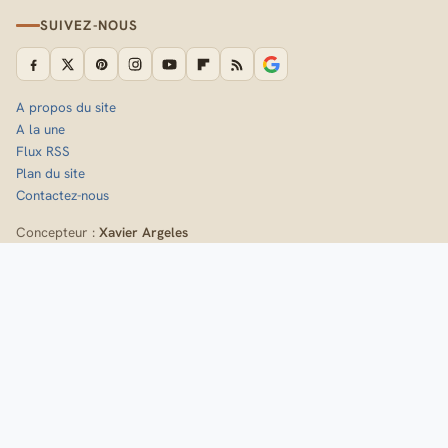
SUIVEZ-NOUS
A propos du site
A la une
Flux RSS
Plan du site
Contactez-nous
Concepteur :
Xavier Argeles
Inscrivez-vous à la newsletter de Randozone
Idées de sorties, nouveaux itinéraires et fiches techniques,
directement dans votre boîte mail.