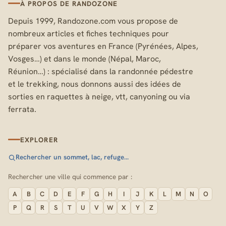
À PROPOS DE RANDOZONE
Depuis 1999, Randozone.com vous propose de
nombreux articles et fiches techniques pour
préparer vos aventures en France (Pyrénées, Alpes,
Vosges…) et dans le monde (Népal, Maroc,
Réunion…) : spécialisé dans la randonnée pédestre
et le trekking, nous donnons aussi des idées de
sorties en raquettes à neige, vtt, canyoning ou via
ferrata.
EXPLORER
Rechercher un sommet, lac, refuge…
Rechercher une ville qui commence par :
A
B
C
D
E
F
G
H
I
J
K
L
M
N
O
P
Q
R
S
T
U
V
W
X
Y
Z