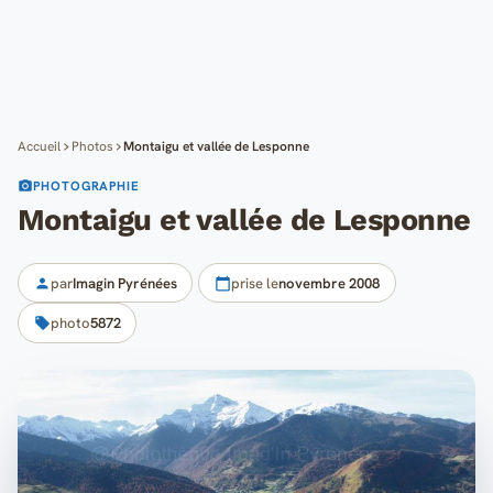
Cartes
Blog
Mon compte
Accueil
Photos
Montaigu et vallée de Lesponne
PHOTOGRAPHIE
Montaigu et vallée de Lesponne
par
Imagin Pyrénées
prise le
novembre 2008
photo
5872