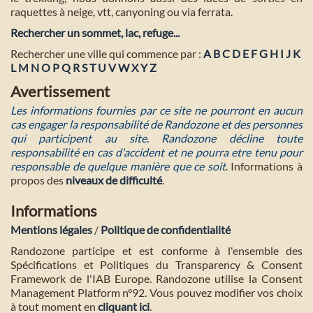
raquettes à neige, vtt, canyoning ou via ferrata.
Rechercher un sommet, lac, refuge...
Rechercher une ville qui commence par :
A
B
C
D
E
F
G
H
I
J
K
L
M
N
O
P
Q
R
S
T
U
V
W
X
Y
Z
Avertissement
Les informations fournies par ce site ne pourront en aucun
cas engager la responsabilité de Randozone et des personnes
qui participent au site. Randozone décline toute
responsabilité en cas d'accident et ne pourra etre tenu pour
responsable de quelque manière que ce soit
. Informations à
propos des
niveaux de difficulté
.
Informations
Mentions légales
/
Politique de confidentialité
Randozone participe et est conforme à l'ensemble des
Spécifications et Politiques du Transparency & Consent
Framework de l'IAB Europe. Randozone utilise la Consent
Management Platform n°92. Vous pouvez modifier vos choix
à tout moment en
cliquant ici
.