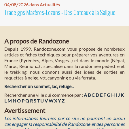
04/08/2026 dans Actualités
Tracé gps Mazères-Lezons - Des Coteaux à la Saligue
A propos de Randozone
Depuis 1999, Randozone.com vous propose de nombreux
articles et fiches techniques pour préparer vos aventures en
France (Pyrénées, Alpes, Vosges...) et dans le monde (Népal,
Maroc, Réunion...) : spécialisé dans la randonnée pédestre et
le trekking, nous donnons aussi des idées de sorties en
raquettes à neige, vtt, canyoning ou via ferrata.
Rechercher un sommet, lac, refuge...
Rechercher une ville qui commence par :
A
B
C
D
E
F
G
H
I
J
K
L
M
N
O
P
Q
R
S
T
U
V
W
X
Y
Z
Avertissement
Les informations fournies par ce site ne pourront en aucun
cas engager la responsabilité de Randozone et des personnes