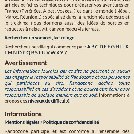
articles et fiches techniques pour préparer vos aventures en
France (Pyrénées, Alpes, Vosges...) et dans le monde (Népal,
Maroc, Réunion...) : spécialisé dans la randonnée pédestre et
le trekking, nous donnons aussi des idées de sorties en
raquettes à neige, vtt, canyoning ou via ferrata.
Rechercher un sommet, lac, refuge...
Rechercher une ville qui commence par :
A
B
C
D
E
F
G
H
I
J
K
L
M
N
O
P
Q
R
S
T
U
V
W
X
Y
Z
Avertissement
Les informations fournies par ce site ne pourront en aucun
cas engager la responsabilité de Randozone et des personnes
qui participent au site. Randozone décline toute
responsabilité en cas d'accident et ne pourra etre tenu pour
responsable de quelque manière que ce soit
. Informations à
propos des
niveaux de difficulté
.
Informations
Mentions légales
/
Politique de confidentialité
Randozone participe et est conforme à l'ensemble des