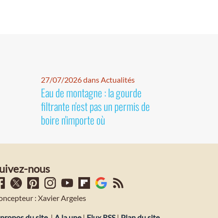
27/07/2026 dans Actualités
Eau de montagne : la gourde
filtrante n'est pas un permis de
boire n'importe où
uivez-nous
oncepteur : Xavier Argeles
propos du site
|
A la une
|
Flux RSS
|
Plan du site