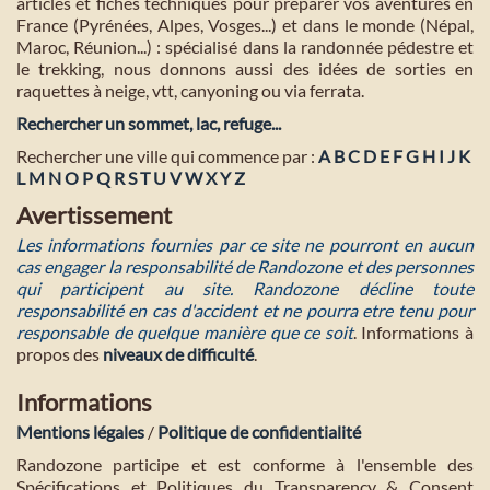
articles et fiches techniques pour préparer vos aventures en
France (Pyrénées, Alpes, Vosges...) et dans le monde (Népal,
Maroc, Réunion...) : spécialisé dans la randonnée pédestre et
le trekking, nous donnons aussi des idées de sorties en
raquettes à neige, vtt, canyoning ou via ferrata.
Rechercher un sommet, lac, refuge...
Rechercher une ville qui commence par :
A
B
C
D
E
F
G
H
I
J
K
L
M
N
O
P
Q
R
S
T
U
V
W
X
Y
Z
Avertissement
Les informations fournies par ce site ne pourront en aucun
cas engager la responsabilité de Randozone et des personnes
qui participent au site. Randozone décline toute
responsabilité en cas d'accident et ne pourra etre tenu pour
responsable de quelque manière que ce soit
. Informations à
propos des
niveaux de difficulté
.
Informations
Mentions légales
/
Politique de confidentialité
Randozone participe et est conforme à l'ensemble des
Spécifications et Politiques du Transparency & Consent