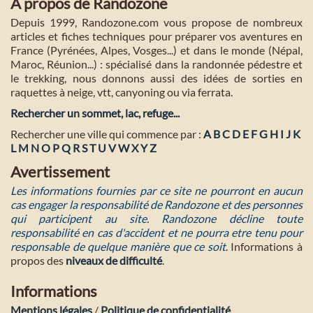
A propos de Randozone
Depuis 1999, Randozone.com vous propose de nombreux
articles et fiches techniques pour préparer vos aventures en
France (Pyrénées, Alpes, Vosges...) et dans le monde (Népal,
Maroc, Réunion...) : spécialisé dans la randonnée pédestre et
le trekking, nous donnons aussi des idées de sorties en
raquettes à neige, vtt, canyoning ou via ferrata.
Rechercher un sommet, lac, refuge...
Rechercher une ville qui commence par :
A
B
C
D
E
F
G
H
I
J
K
L
M
N
O
P
Q
R
S
T
U
V
W
X
Y
Z
Avertissement
Les informations fournies par ce site ne pourront en aucun
cas engager la responsabilité de Randozone et des personnes
qui participent au site. Randozone décline toute
responsabilité en cas d'accident et ne pourra etre tenu pour
responsable de quelque manière que ce soit
. Informations à
propos des
niveaux de difficulté
.
Informations
Mentions légales
/
Politique de confidentialité