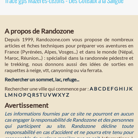
Tracé gps Mazères-Lezons - Des Coteaux à la Saligue
A propos de Randozone
Depuis 1999, Randozone.com vous propose de nombreux
articles et fiches techniques pour préparer vos aventures en
France (Pyrénées, Alpes, Vosges...) et dans le monde (Népal,
Maroc, Réunion...) : spécialisé dans la randonnée pédestre et
le trekking, nous donnons aussi des idées de sorties en
raquettes à neige, vtt, canyoning ou via ferrata.
Rechercher un sommet, lac, refuge...
Rechercher une ville qui commence par :
A
B
C
D
E
F
G
H
I
J
K
L
M
N
O
P
Q
R
S
T
U
V
W
X
Y
Z
Avertissement
Les informations fournies par ce site ne pourront en aucun
cas engager la responsabilité de Randozone et des personnes
qui participent au site. Randozone décline toute
responsabilité en cas d'accident et ne pourra etre tenu pour