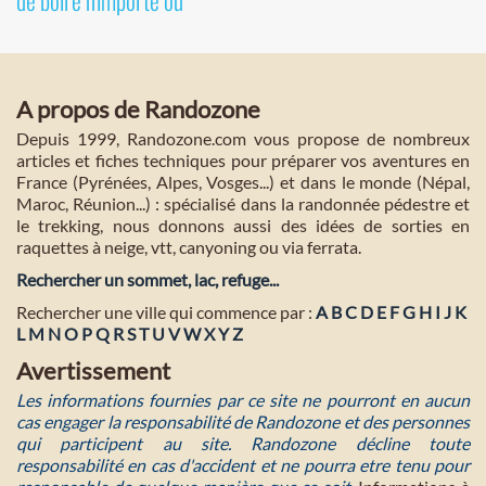
de boire n'importe où
A propos de Randozone
Depuis 1999, Randozone.com vous propose de nombreux
articles et fiches techniques pour préparer vos aventures en
France (Pyrénées, Alpes, Vosges...) et dans le monde (Népal,
Maroc, Réunion...) : spécialisé dans la randonnée pédestre et
le trekking, nous donnons aussi des idées de sorties en
raquettes à neige, vtt, canyoning ou via ferrata.
Rechercher un sommet, lac, refuge...
Rechercher une ville qui commence par :
A
B
C
D
E
F
G
H
I
J
K
L
M
N
O
P
Q
R
S
T
U
V
W
X
Y
Z
Avertissement
Les informations fournies par ce site ne pourront en aucun
cas engager la responsabilité de Randozone et des personnes
qui participent au site. Randozone décline toute
responsabilité en cas d'accident et ne pourra etre tenu pour