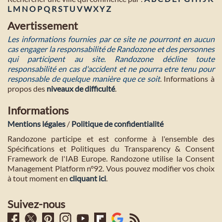
L
M
N
O
P
Q
R
S
T
U
V
W
X
Y
Z
Avertissement
Les informations fournies par ce site ne pourront en aucun
cas engager la responsabilité de Randozone et des personnes
qui participent au site. Randozone décline toute
responsabilité en cas d'accident et ne pourra etre tenu pour
responsable de quelque manière que ce soit
. Informations à
propos des
niveaux de difficulté
.
Informations
Mentions légales
/
Politique de confidentialité
Randozone participe et est conforme à l'ensemble des
Spécifications et Politiques du Transparency & Consent
Framework de l'IAB Europe. Randozone utilise la Consent
Management Platform n°92. Vous pouvez modifier vos choix
à tout moment en
cliquant ici
.
Suivez-nous