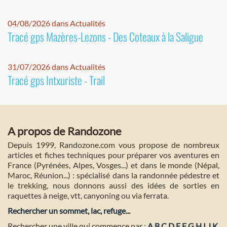
04/08/2026 dans Actualités
Tracé gps Mazères-Lezons - Des Coteaux à la Saligue
31/07/2026 dans Actualités
Tracé gps Intxuriste - Trail
A propos de Randozone
Depuis 1999, Randozone.com vous propose de nombreux
articles et fiches techniques pour préparer vos aventures en
France (Pyrénées, Alpes, Vosges...) et dans le monde (Népal,
Maroc, Réunion...) : spécialisé dans la randonnée pédestre et
le trekking, nous donnons aussi des idées de sorties en
raquettes à neige, vtt, canyoning ou via ferrata.
Rechercher un sommet, lac, refuge...
Rechercher une ville qui commence par :
A
B
C
D
E
F
G
H
I
J
K