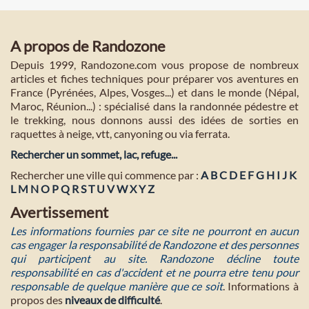
A propos de Randozone
Depuis 1999, Randozone.com vous propose de nombreux
articles et fiches techniques pour préparer vos aventures en
France (Pyrénées, Alpes, Vosges...) et dans le monde (Népal,
Maroc, Réunion...) : spécialisé dans la randonnée pédestre et
le trekking, nous donnons aussi des idées de sorties en
raquettes à neige, vtt, canyoning ou via ferrata.
Rechercher un sommet, lac, refuge...
Rechercher une ville qui commence par :
A
B
C
D
E
F
G
H
I
J
K
L
M
N
O
P
Q
R
S
T
U
V
W
X
Y
Z
Avertissement
Les informations fournies par ce site ne pourront en aucun
cas engager la responsabilité de Randozone et des personnes
qui participent au site. Randozone décline toute
responsabilité en cas d'accident et ne pourra etre tenu pour
responsable de quelque manière que ce soit
. Informations à
propos des
niveaux de difficulté
.