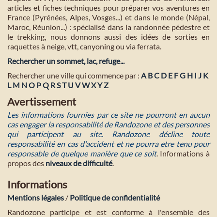
articles et fiches techniques pour préparer vos aventures en
France (Pyrénées, Alpes, Vosges...) et dans le monde (Népal,
Maroc, Réunion...) : spécialisé dans la randonnée pédestre et
le trekking, nous donnons aussi des idées de sorties en
raquettes à neige, vtt, canyoning ou via ferrata.
Rechercher un sommet, lac, refuge...
Rechercher une ville qui commence par :
A
B
C
D
E
F
G
H
I
J
K
L
M
N
O
P
Q
R
S
T
U
V
W
X
Y
Z
Avertissement
Les informations fournies par ce site ne pourront en aucun
cas engager la responsabilité de Randozone et des personnes
qui participent au site. Randozone décline toute
responsabilité en cas d'accident et ne pourra etre tenu pour
responsable de quelque manière que ce soit
. Informations à
propos des
niveaux de difficulté
.
Informations
Mentions légales
/
Politique de confidentialité
Randozone participe et est conforme à l'ensemble des