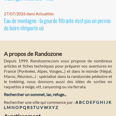
27/07/2026 dans Actualités
Eau de montagne : la gourde filtrante n'est pas un permis
de boire n'importe où
A propos de Randozone
Depuis 1999, Randozone.com vous propose de nombreux
articles et fiches techniques pour préparer vos aventures en
France (Pyrénées, Alpes, Vosges...) et dans le monde (Népal,
Maroc, Réunion...) : spécialisé dans la randonnée pédestre et
le trekking, nous donnons aussi des idées de sorties en
raquettes à neige, vtt, canyoning ou via ferrata.
Rechercher un sommet, lac, refuge...
Rechercher une ville qui commence par :
A
B
C
D
E
F
G
H
I
J
K
L
M
N
O
P
Q
R
S
T
U
V
W
X
Y
Z