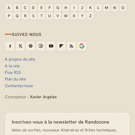
A
B
C
D
E
F
G
H
I
J
K
L
M
N
O
P
Q
R
S
T
U
V
W
X
Y
Z
SUIVEZ-NOUS
A propos du site
A la une
Flux RSS
Plan du site
Contactez-nous
Concepteur :
Xavier Argeles
Inscrivez-vous à la newsletter de Randozone
Idées de sorties, nouveaux itinéraires et fiches techniques,