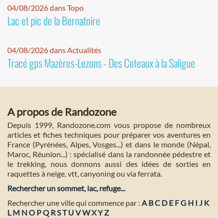
04/08/2026 dans Topo
Lac et pic de la Bernatoire
04/08/2026 dans Actualités
Tracé gps Mazères-Lezons - Des Coteaux à la Saligue
A propos de Randozone
Depuis 1999, Randozone.com vous propose de nombreux
articles et fiches techniques pour préparer vos aventures en
France (Pyrénées, Alpes, Vosges...) et dans le monde (Népal,
Maroc, Réunion...) : spécialisé dans la randonnée pédestre et
le trekking, nous donnons aussi des idées de sorties en
raquettes à neige, vtt, canyoning ou via ferrata.
Rechercher un sommet, lac, refuge...
Rechercher une ville qui commence par :
A
B
C
D
E
F
G
H
I
J
K
L
M
N
O
P
Q
R
S
T
U
V
W
X
Y
Z