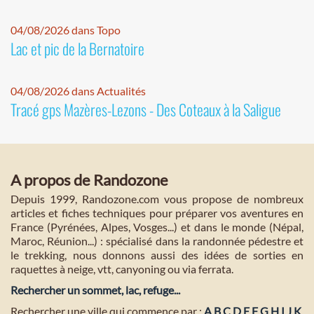
04/08/2026 dans Topo
Lac et pic de la Bernatoire
04/08/2026 dans Actualités
Tracé gps Mazères-Lezons - Des Coteaux à la Saligue
A propos de Randozone
Depuis 1999, Randozone.com vous propose de nombreux
articles et fiches techniques pour préparer vos aventures en
France (Pyrénées, Alpes, Vosges...) et dans le monde (Népal,
Maroc, Réunion...) : spécialisé dans la randonnée pédestre et
le trekking, nous donnons aussi des idées de sorties en
raquettes à neige, vtt, canyoning ou via ferrata.
Rechercher un sommet, lac, refuge...
Rechercher une ville qui commence par :
A
B
C
D
E
F
G
H
I
J
K