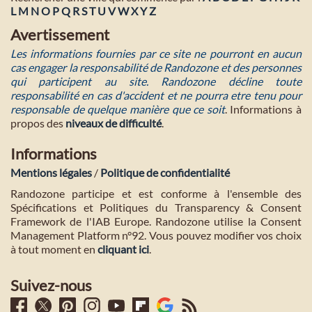
L
M
N
O
P
Q
R
S
T
U
V
W
X
Y
Z
Avertissement
Les informations fournies par ce site ne pourront en aucun
cas engager la responsabilité de Randozone et des personnes
qui participent au site. Randozone décline toute
responsabilité en cas d'accident et ne pourra etre tenu pour
responsable de quelque manière que ce soit
. Informations à
propos des
niveaux de difficulté
.
Informations
Mentions légales
/
Politique de confidentialité
Randozone participe et est conforme à l'ensemble des
Spécifications et Politiques du Transparency & Consent
Framework de l'IAB Europe. Randozone utilise la Consent
Management Platform n°92. Vous pouvez modifier vos choix
à tout moment en
cliquant ici
.
Suivez-nous