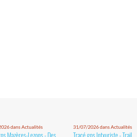
026 dans Actualités
31/07/2026 dans Actualités
gps Mazères-Lezons - Des
Tracé gps Intxuriste - Trail