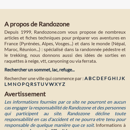
A propos de Randozone
Depuis 1999, Randozone.com vous propose de nombreux
articles et fiches techniques pour préparer vos aventures en
France (Pyrénées, Alpes, Vosges...) et dans le monde (Népal,
Maroc, Réunion...) : spécialisé dans la randonnée pédestre et
le trekking, nous donnons aussi des idées de sorties en
raquettes à neige, vtt, canyoning ou via ferrata.
Rechercher un sommet, lac, refuge...
Rechercher une ville qui commence par :
A
B
C
D
E
F
G
H
I
J
K
L
M
N
O
P
Q
R
S
T
U
V
W
X
Y
Z
Avertissement
Les informations fournies par ce site ne pourront en aucun
cas engager la responsabilité de Randozone et des personnes
qui participent au site. Randozone décline toute
responsabilité en cas d'accident et ne pourra etre tenu pour
responsable de quelque manière que ce soit
. Informations à