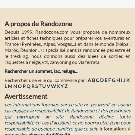
A propos de Randozone
Depuis 1999, Randozone.com vous propose de nombreux
articles et fiches techniques pour préparer vos aventures en
France (Pyrénées, Alpes, Vosges...) et dans le monde (Népal,
Maroc, Réunion...) : spécialisé dans la randonnée pédestre et
le trekking, nous donnons aussi des idées de sorties en
raquettes à neige, vtt, canyoning ou via ferrata.
Rechercher un sommet, lac, refuge...
Rechercher une ville qui commence par :
A
B
C
D
E
F
G
H
I
J
K
L
M
N
O
P
Q
R
S
T
U
V
W
X
Y
Z
Avertissement
Les informations fournies par ce site ne pourront en aucun
cas engager la responsabilité de Randozone et des personnes
qui participent au site. Randozone décline toute
responsabilité en cas d'accident et ne pourra etre tenu pour
responsable de quelque manière que ce soit
. Informations à
propos des
niveaux de difficulté
.