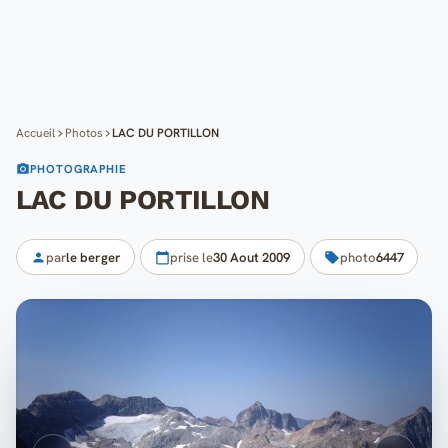
Cartes
Blog
Mon compte
Accueil
Photos
LAC DU PORTILLON
PHOTOGRAPHIE
LAC DU PORTILLON
par
le berger
prise le
30 Aout 2009
photo
6447