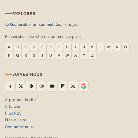
EXPLORER
Rechercher un sommet, lac, refuge…
Rechercher une ville qui commence par :
A
B
C
D
E
F
G
H
I
J
K
L
M
N
O
P
Q
R
S
T
U
V
W
X
Y
Z
SUIVEZ-NOUS
A propos du site
A la une
Flux RSS
Plan du site
Contactez-nous
Concepteur :
Xavier Argeles