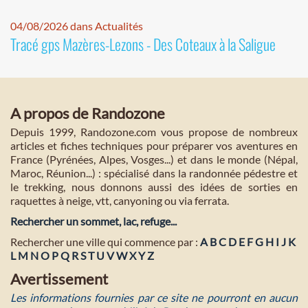
04/08/2026 dans Actualités
Tracé gps Mazères-Lezons - Des Coteaux à la Saligue
A propos de Randozone
Depuis 1999, Randozone.com vous propose de nombreux
articles et fiches techniques pour préparer vos aventures en
France (Pyrénées, Alpes, Vosges...) et dans le monde (Népal,
Maroc, Réunion...) : spécialisé dans la randonnée pédestre et
le trekking, nous donnons aussi des idées de sorties en
raquettes à neige, vtt, canyoning ou via ferrata.
Rechercher un sommet, lac, refuge...
Rechercher une ville qui commence par :
A
B
C
D
E
F
G
H
I
J
K
L
M
N
O
P
Q
R
S
T
U
V
W
X
Y
Z
Avertissement
Les informations fournies par ce site ne pourront en aucun