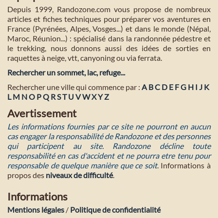
Depuis 1999, Randozone.com vous propose de nombreux
articles et fiches techniques pour préparer vos aventures en
France (Pyrénées, Alpes, Vosges...) et dans le monde (Népal,
Maroc, Réunion...) : spécialisé dans la randonnée pédestre et
le trekking, nous donnons aussi des idées de sorties en
raquettes à neige, vtt, canyoning ou via ferrata.
Rechercher un sommet, lac, refuge...
Rechercher une ville qui commence par :
A
B
C
D
E
F
G
H
I
J
K
L
M
N
O
P
Q
R
S
T
U
V
W
X
Y
Z
Avertissement
Les informations fournies par ce site ne pourront en aucun
cas engager la responsabilité de Randozone et des personnes
qui participent au site. Randozone décline toute
responsabilité en cas d'accident et ne pourra etre tenu pour
responsable de quelque manière que ce soit
. Informations à
propos des
niveaux de difficulté
.
Informations
Mentions légales
/
Politique de confidentialité