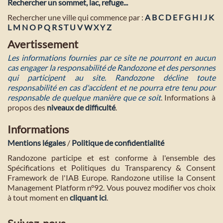
Rechercher un sommet, lac, refuge...
Rechercher une ville qui commence par :
A
B
C
D
E
F
G
H
I
J
K
L
M
N
O
P
Q
R
S
T
U
V
W
X
Y
Z
Avertissement
Les informations fournies par ce site ne pourront en aucun
cas engager la responsabilité de Randozone et des personnes
qui participent au site. Randozone décline toute
responsabilité en cas d'accident et ne pourra etre tenu pour
responsable de quelque manière que ce soit
. Informations à
propos des
niveaux de difficulté
.
Informations
Mentions légales
/
Politique de confidentialité
Randozone participe et est conforme à l'ensemble des
Spécifications et Politiques du Transparency & Consent
Framework de l'IAB Europe. Randozone utilise la Consent
Management Platform n°92. Vous pouvez modifier vos choix
à tout moment en
cliquant ici
.