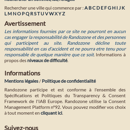
Rechercher une ville qui commence par :
A
B
C
D
E
F
G
H
I
J
K
L
M
N
O
P
Q
R
S
T
U
V
W
X
Y
Z
Avertissement
Les informations fournies par ce site ne pourront en aucun
cas engager la responsabilité de Randozone et des personnes
qui participent au site. Randozone décline toute
responsabilité en cas d'accident et ne pourra etre tenu pour
responsable de quelque manière que ce soit
. Informations à
propos des
niveaux de difficulté
.
Informations
Mentions légales
/
Politique de confidentialité
Randozone participe et est conforme à l'ensemble des
Spécifications et Politiques du Transparency & Consent
Framework de l'IAB Europe. Randozone utilise la Consent
Management Platform n°92. Vous pouvez modifier vos choix
à tout moment en
cliquant ici
.
Suivez-nous