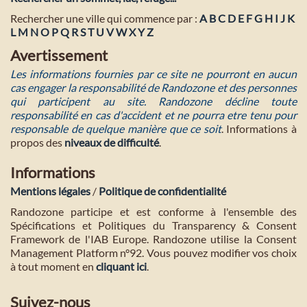
Rechercher une ville qui commence par :
A
B
C
D
E
F
G
H
I
J
K
L
M
N
O
P
Q
R
S
T
U
V
W
X
Y
Z
Avertissement
Les informations fournies par ce site ne pourront en aucun
cas engager la responsabilité de Randozone et des personnes
qui participent au site. Randozone décline toute
responsabilité en cas d'accident et ne pourra etre tenu pour
responsable de quelque manière que ce soit
. Informations à
propos des
niveaux de difficulté
.
Informations
Mentions légales
/
Politique de confidentialité
Randozone participe et est conforme à l'ensemble des
Spécifications et Politiques du Transparency & Consent
Framework de l'IAB Europe. Randozone utilise la Consent
Management Platform n°92. Vous pouvez modifier vos choix
à tout moment en
cliquant ici
.
Suivez-nous