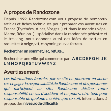
A propos de Randozone
Depuis 1999, Randozone.com vous propose de nombreux
articles et fiches techniques pour préparer vos aventures en
France (Pyrénées, Alpes, Vosges...) et dans le monde (Népal,
Maroc, Réunion...) : spécialisé dans la randonnée pédestre et
le trekking, nous donnons aussi des idées de sorties en
raquettes à neige, vtt, canyoning ou via ferrata.
Rechercher un sommet, lac, refuge...
Rechercher une ville qui commence par :
A
B
C
D
E
F
G
H
I
J
K
L
M
N
O
P
Q
R
S
T
U
V
W
X
Y
Z
Avertissement
Les informations fournies par ce site ne pourront en aucun
cas engager la responsabilité de Randozone et des personnes
qui participent au site. Randozone décline toute
responsabilité en cas d'accident et ne pourra etre tenu pour
responsable de quelque manière que ce soit
. Informations à
propos des
niveaux de difficulté
.