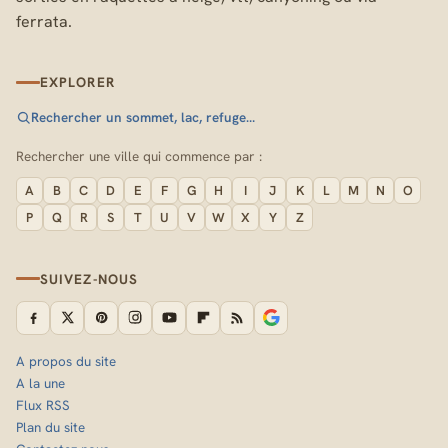
ferrata.
EXPLORER
Rechercher un sommet, lac, refuge…
Rechercher une ville qui commence par :
A
B
C
D
E
F
G
H
I
J
K
L
M
N
O
P
Q
R
S
T
U
V
W
X
Y
Z
SUIVEZ-NOUS
A propos du site
A la une
Flux RSS
Plan du site