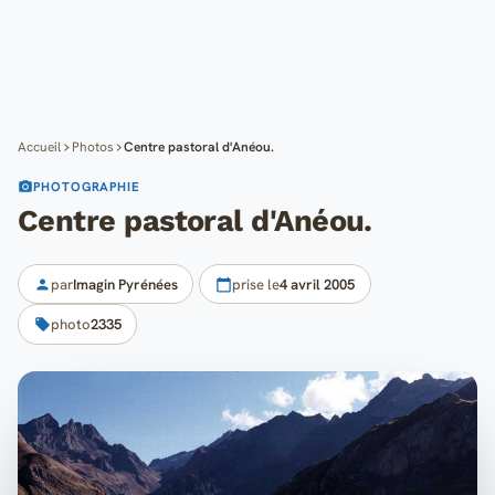
Cartes
Blog
Mon compte
Accueil
Photos
Centre pastoral d'Anéou.
PHOTOGRAPHIE
Centre pastoral d'Anéou.
par
Imagin Pyrénées
prise le
4 avril 2005
photo
2335