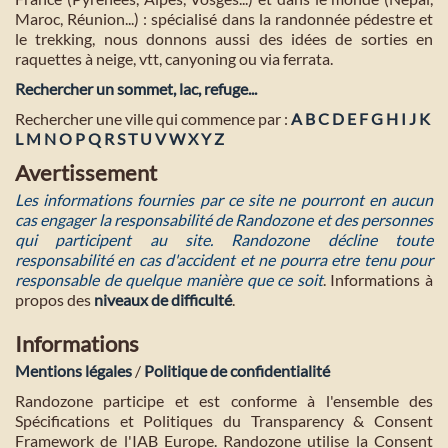
Maroc, Réunion...) : spécialisé dans la randonnée pédestre et
le trekking, nous donnons aussi des idées de sorties en
raquettes à neige, vtt, canyoning ou via ferrata.
Rechercher un sommet, lac, refuge...
Rechercher une ville qui commence par :
A
B
C
D
E
F
G
H
I
J
K
L
M
N
O
P
Q
R
S
T
U
V
W
X
Y
Z
Avertissement
Les informations fournies par ce site ne pourront en aucun
cas engager la responsabilité de Randozone et des personnes
qui participent au site. Randozone décline toute
responsabilité en cas d'accident et ne pourra etre tenu pour
responsable de quelque manière que ce soit
. Informations à
propos des
niveaux de difficulté
.
Informations
Mentions légales
/
Politique de confidentialité
Randozone participe et est conforme à l'ensemble des
Spécifications et Politiques du Transparency & Consent
Framework de l'IAB Europe. Randozone utilise la Consent