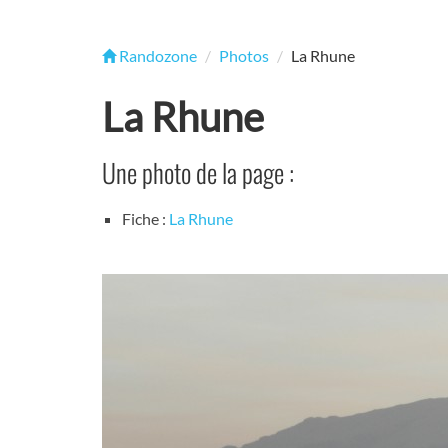
Randozone
Photos
La Rhune
La Rhune
Une photo de la page :
Fiche :
La Rhune