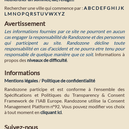
Rechercher une ville qui commence par :
A
B
C
D
E
F
G
H
I
J
K
L
M
N
O
P
Q
R
S
T
U
V
W
X
Y
Z
Avertissement
Les informations fournies par ce site ne pourront en aucun
cas engager la responsabilité de Randozone et des personnes
qui participent au site. Randozone décline toute
responsabilité en cas d'accident et ne pourra etre tenu pour
responsable de quelque manière que ce soit
. Informations à
propos des
niveaux de difficulté
.
Informations
Mentions légales
/
Politique de confidentialité
Randozone participe et est conforme à l'ensemble des
Spécifications et Politiques du Transparency & Consent
Framework de l'IAB Europe. Randozone utilise la Consent
Management Platform n°92. Vous pouvez modifier vos choix
à tout moment en
cliquant ici
.
Suivez-nous