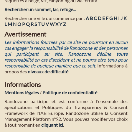
raquettes à neige, vtt, canyoning ou via ferrata.
Rechercher un sommet, lac, refuge...
Rechercher une ville qui commence par :
A
B
C
D
E
F
G
H
I
J
K
L
M
N
O
P
Q
R
S
T
U
V
W
X
Y
Z
Avertissement
Les informations fournies par ce site ne pourront en aucun
cas engager la responsabilité de Randozone et des personnes
qui participent au site. Randozone décline toute
responsabilité en cas d'accident et ne pourra etre tenu pour
responsable de quelque manière que ce soit
. Informations à
propos des
niveaux de difficulté
.
Informations
Mentions légales
/
Politique de confidentialité
Randozone participe et est conforme à l'ensemble des
Spécifications et Politiques du Transparency & Consent
Framework de l'IAB Europe. Randozone utilise la Consent
Management Platform n°92. Vous pouvez modifier vos choix
à tout moment en
cliquant ici
.