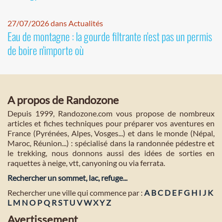
27/07/2026 dans Actualités
Eau de montagne : la gourde filtrante n'est pas un permis
de boire n'importe où
A propos de Randozone
Depuis 1999, Randozone.com vous propose de nombreux
articles et fiches techniques pour préparer vos aventures en
France (Pyrénées, Alpes, Vosges...) et dans le monde (Népal,
Maroc, Réunion...) : spécialisé dans la randonnée pédestre et
le trekking, nous donnons aussi des idées de sorties en
raquettes à neige, vtt, canyoning ou via ferrata.
Rechercher un sommet, lac, refuge...
Rechercher une ville qui commence par :
A
B
C
D
E
F
G
H
I
J
K
L
M
N
O
P
Q
R
S
T
U
V
W
X
Y
Z
Avertissement