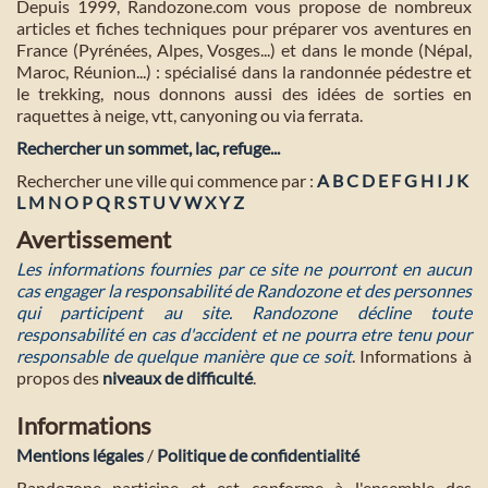
Depuis 1999, Randozone.com vous propose de nombreux
articles et fiches techniques pour préparer vos aventures en
France (Pyrénées, Alpes, Vosges...) et dans le monde (Népal,
Maroc, Réunion...) : spécialisé dans la randonnée pédestre et
le trekking, nous donnons aussi des idées de sorties en
raquettes à neige, vtt, canyoning ou via ferrata.
Rechercher un sommet, lac, refuge...
Rechercher une ville qui commence par :
A
B
C
D
E
F
G
H
I
J
K
L
M
N
O
P
Q
R
S
T
U
V
W
X
Y
Z
Avertissement
Les informations fournies par ce site ne pourront en aucun
cas engager la responsabilité de Randozone et des personnes
qui participent au site. Randozone décline toute
responsabilité en cas d'accident et ne pourra etre tenu pour
responsable de quelque manière que ce soit
. Informations à
propos des
niveaux de difficulté
.
Informations
Mentions légales
/
Politique de confidentialité
Randozone participe et est conforme à l'ensemble des