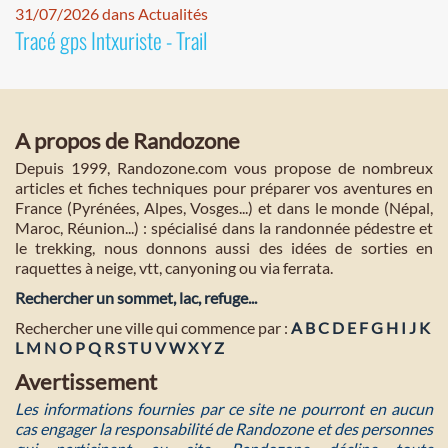
31/07/2026 dans Actualités
Tracé gps Intxuriste - Trail
A propos de Randozone
Depuis 1999, Randozone.com vous propose de nombreux
articles et fiches techniques pour préparer vos aventures en
France (Pyrénées, Alpes, Vosges...) et dans le monde (Népal,
Maroc, Réunion...) : spécialisé dans la randonnée pédestre et
le trekking, nous donnons aussi des idées de sorties en
raquettes à neige, vtt, canyoning ou via ferrata.
Rechercher un sommet, lac, refuge...
Rechercher une ville qui commence par :
A
B
C
D
E
F
G
H
I
J
K
L
M
N
O
P
Q
R
S
T
U
V
W
X
Y
Z
Avertissement
Les informations fournies par ce site ne pourront en aucun
cas engager la responsabilité de Randozone et des personnes