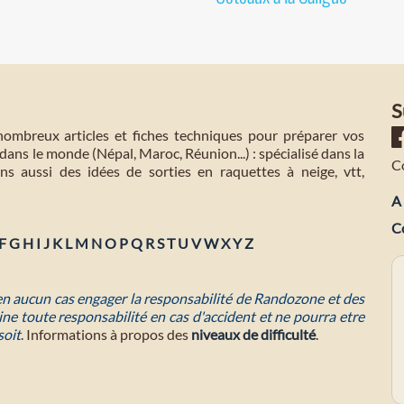
S
mbreux articles et fiches techniques pour préparer vos
dans le monde (Népal, Maroc, Réunion...) : spécialisé dans la
C
s aussi des idées de sorties en raquettes à neige, vtt,
A 
C
F
G
H
I
J
K
L
M
N
O
P
Q
R
S
T
U
V
W
X
Y
Z
 en aucun cas engager la responsabilité de Randozone et des
ne toute responsabilité en cas d'accident et ne pourra etre
soit
. Informations à propos des
niveaux de difficulté
.