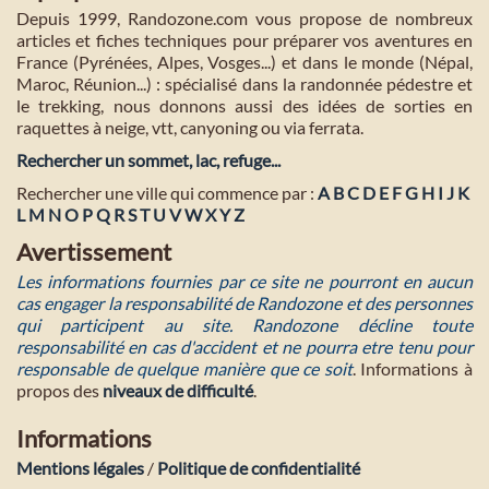
Depuis 1999, Randozone.com vous propose de nombreux
articles et fiches techniques pour préparer vos aventures en
France (Pyrénées, Alpes, Vosges...) et dans le monde (Népal,
Maroc, Réunion...) : spécialisé dans la randonnée pédestre et
le trekking, nous donnons aussi des idées de sorties en
raquettes à neige, vtt, canyoning ou via ferrata.
Rechercher un sommet, lac, refuge...
Rechercher une ville qui commence par :
A
B
C
D
E
F
G
H
I
J
K
L
M
N
O
P
Q
R
S
T
U
V
W
X
Y
Z
Avertissement
Les informations fournies par ce site ne pourront en aucun
cas engager la responsabilité de Randozone et des personnes
qui participent au site. Randozone décline toute
responsabilité en cas d'accident et ne pourra etre tenu pour
responsable de quelque manière que ce soit
. Informations à
propos des
niveaux de difficulté
.
Informations
Mentions légales
/
Politique de confidentialité