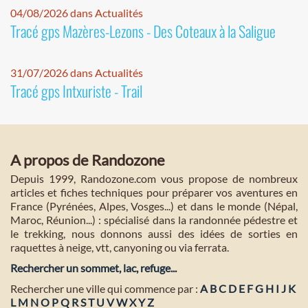
04/08/2026 dans Actualités
Tracé gps Mazères-Lezons - Des Coteaux à la Saligue
31/07/2026 dans Actualités
Tracé gps Intxuriste - Trail
A propos de Randozone
Depuis 1999, Randozone.com vous propose de nombreux
articles et fiches techniques pour préparer vos aventures en
France (Pyrénées, Alpes, Vosges...) et dans le monde (Népal,
Maroc, Réunion...) : spécialisé dans la randonnée pédestre et
le trekking, nous donnons aussi des idées de sorties en
raquettes à neige, vtt, canyoning ou via ferrata.
Rechercher un sommet, lac, refuge...
Rechercher une ville qui commence par :
A
B
C
D
E
F
G
H
I
J
K
L
M
N
O
P
Q
R
S
T
U
V
W
X
Y
Z