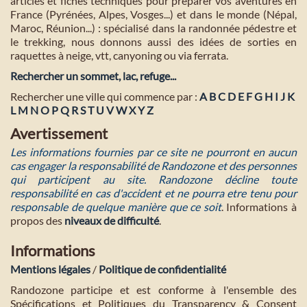
articles et fiches techniques pour préparer vos aventures en
France (Pyrénées, Alpes, Vosges...) et dans le monde (Népal,
Maroc, Réunion...) : spécialisé dans la randonnée pédestre et
le trekking, nous donnons aussi des idées de sorties en
raquettes à neige, vtt, canyoning ou via ferrata.
Rechercher un sommet, lac, refuge...
Rechercher une ville qui commence par :
A
B
C
D
E
F
G
H
I
J
K
L
M
N
O
P
Q
R
S
T
U
V
W
X
Y
Z
Avertissement
Les informations fournies par ce site ne pourront en aucun
cas engager la responsabilité de Randozone et des personnes
qui participent au site. Randozone décline toute
responsabilité en cas d'accident et ne pourra etre tenu pour
responsable de quelque manière que ce soit
. Informations à
propos des
niveaux de difficulté
.
Informations
Mentions légales
/
Politique de confidentialité
Randozone participe et est conforme à l'ensemble des
Spécifications et Politiques du Transparency & Consent