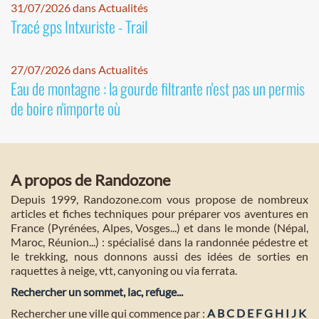
31/07/2026 dans Actualités
Tracé gps Intxuriste - Trail
27/07/2026 dans Actualités
Eau de montagne : la gourde filtrante n'est pas un permis
de boire n'importe où
A propos de Randozone
Depuis 1999, Randozone.com vous propose de nombreux
articles et fiches techniques pour préparer vos aventures en
France (Pyrénées, Alpes, Vosges...) et dans le monde (Népal,
Maroc, Réunion...) : spécialisé dans la randonnée pédestre et
le trekking, nous donnons aussi des idées de sorties en
raquettes à neige, vtt, canyoning ou via ferrata.
Rechercher un sommet, lac, refuge...
Rechercher une ville qui commence par :
A
B
C
D
E
F
G
H
I
J
K