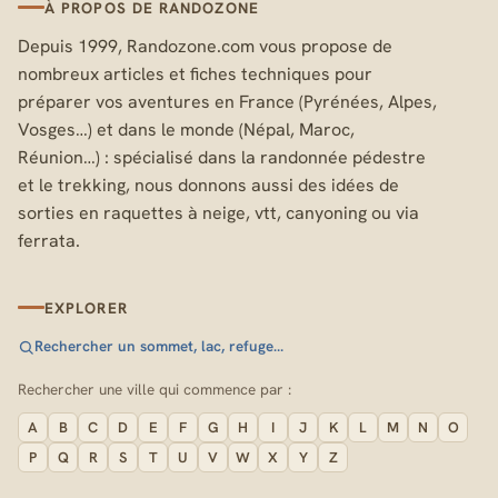
À PROPOS DE RANDOZONE
Depuis 1999, Randozone.com vous propose de
nombreux articles et fiches techniques pour
préparer vos aventures en France (Pyrénées, Alpes,
Vosges…) et dans le monde (Népal, Maroc,
Réunion…) : spécialisé dans la randonnée pédestre
et le trekking, nous donnons aussi des idées de
sorties en raquettes à neige, vtt, canyoning ou via
ferrata.
EXPLORER
Rechercher un sommet, lac, refuge…
Rechercher une ville qui commence par :
A
B
C
D
E
F
G
H
I
J
K
L
M
N
O
P
Q
R
S
T
U
V
W
X
Y
Z