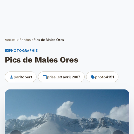
Cartes
Blog
Mon compte
Accueil
Photos
Pics de Males Ores
PHOTOGRAPHIE
Pics de Males Ores
par
Robert
prise le
8 avril 2007
photo
4151