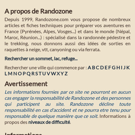
A propos de Randozone
Depuis 1999, Randozone.com vous propose de nombreux
articles et fiches techniques pour préparer vos aventures en
France (Pyrénées, Alpes, Vosges...) et dans le monde (Népal,
Maroc, Réunion...) : spécialisé dans la randonnée pédestre et
le trekking, nous donnons aussi des idées de sorties en
raquettes à neige, vtt, canyoning ou via ferrata.
Rechercher un sommet, lac, refuge...
Rechercher une ville qui commence par :
A
B
C
D
E
F
G
H
I
J
K
L
M
N
O
P
Q
R
S
T
U
V
W
X
Y
Z
Avertissement
Les informations fournies par ce site ne pourront en aucun
cas engager la responsabilité de Randozone et des personnes
qui participent au site. Randozone décline toute
responsabilité en cas d'accident et ne pourra etre tenu pour
responsable de quelque manière que ce soit
. Informations à
propos des
niveaux de difficulté
.