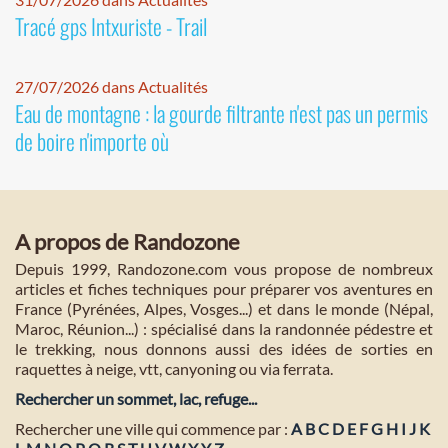
Tracé gps Intxuriste - Trail
27/07/2026 dans Actualités
Eau de montagne : la gourde filtrante n'est pas un permis
de boire n'importe où
A propos de Randozone
Depuis 1999, Randozone.com vous propose de nombreux
articles et fiches techniques pour préparer vos aventures en
France (Pyrénées, Alpes, Vosges...) et dans le monde (Népal,
Maroc, Réunion...) : spécialisé dans la randonnée pédestre et
le trekking, nous donnons aussi des idées de sorties en
raquettes à neige, vtt, canyoning ou via ferrata.
Rechercher un sommet, lac, refuge...
Rechercher une ville qui commence par :
A
B
C
D
E
F
G
H
I
J
K