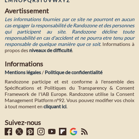
L
M
N
O
P
Q
R
S
T
U
V
W
X
Y
Z
Avertissement
Les informations fournies par ce site ne pourront en aucun
cas engager la responsabilité de Randozone et des personnes
qui participent au site. Randozone décline toute
responsabilité en cas d'accident et ne pourra etre tenu pour
responsable de quelque manière que ce soit
. Informations à
propos des
niveaux de difficulté
.
Informations
Mentions légales
/
Politique de confidentialité
Randozone participe et est conforme à l'ensemble des
Spécifications et Politiques du Transparency & Consent
Framework de l'IAB Europe. Randozone utilise la Consent
Management Platform n°92. Vous pouvez modifier vos choix
à tout moment en
cliquant ici
.
Suivez-nous